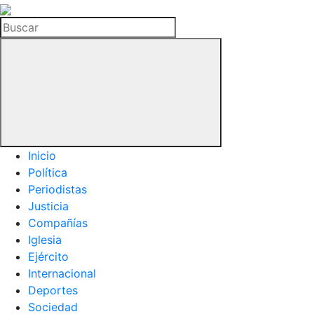
La
Hemeroteca
Buscar
del
Buitre
Inicio
Política
Periodistas
Justicia
Compañías
Iglesia
Ejército
Internacional
Deportes
Sociedad