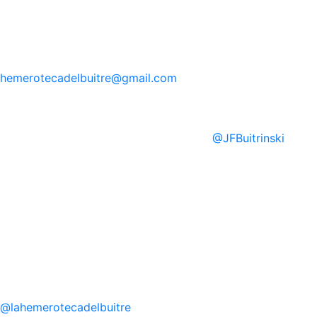
hemerotecadelbuitre
@gmail.com
@
JFBuitrinski
@
lahemerotecadelbuitre