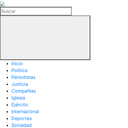
La
Hemeroteca
Buscar
del
Buitre
Inicio
Política
Periodistas
Justicia
Compañías
Iglesia
Ejército
Internacional
Deportes
Sociedad