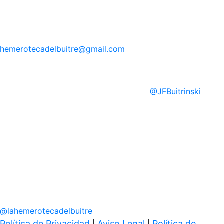
hemerotecadelbuitre
@gmail.com
@
JFBuitrinski
@
lahemerotecadelbuitre
Política de Privacidad
Aviso Legal
Política de