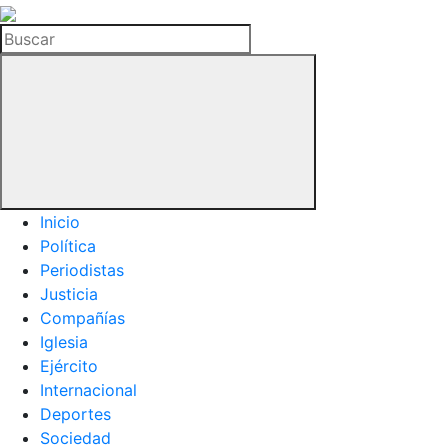
La
Hemeroteca
Buscar
del
Buitre
Inicio
Política
Periodistas
Justicia
Compañías
Iglesia
Ejército
Internacional
Deportes
Sociedad