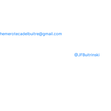
hemerotecadelbuitre
@gmail.com
@
JFBuitrinski