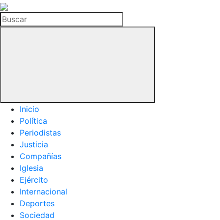
La
Hemeroteca
Buscar
del
Buitre
Inicio
Política
Periodistas
Justicia
Compañías
Iglesia
Ejército
Internacional
Deportes
Sociedad