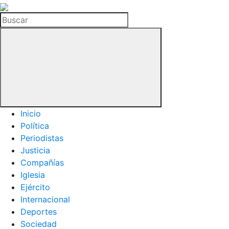
La
Hemeroteca
Buscar
del
Buitre
Inicio
Política
Periodistas
Justicia
Compañías
Iglesia
Ejército
Internacional
Deportes
Sociedad