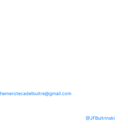
hemerotecadelbuitre
@gmail.com
@
JFBuitrinski