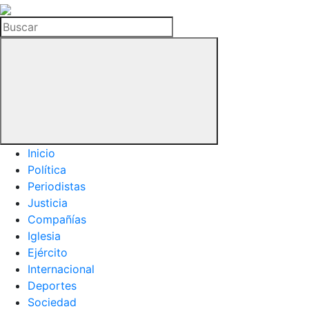
La
Hemeroteca
Buscar
del
Buitre
Inicio
Política
Periodistas
Justicia
Compañías
Iglesia
Ejército
Internacional
Deportes
Sociedad