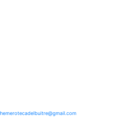
hemerotecadelbuitre
@gmail.com