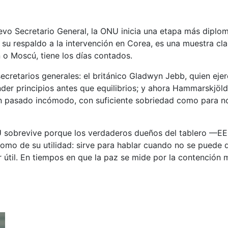
 Secretario General, la ONU inicia una etapa más diplomát
su respaldo a la intervención en Corea, es una muestra cla
n o Moscú, tiene los días contados.
cretarios generales: el británico Gladwyn Jebb, quien ejer
der principios antes que equilibrios; y ahora Hammarskjöld, 
in pasado incómodo, con suficiente sobriedad como para no 
NU sobrevive porque los verdaderos dueños del tablero —E
s como de su utilidad: sirve para hablar cuando no se pued
r útil. En tiempos en que la paz se mide por la contención