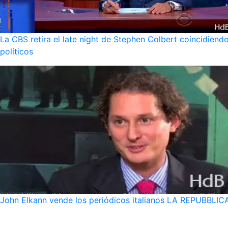
La CBS retira el late night de Stephen Colbert coincidie
políticos
John Elkann vende los periódicos italianos LA REPUBBLICA 