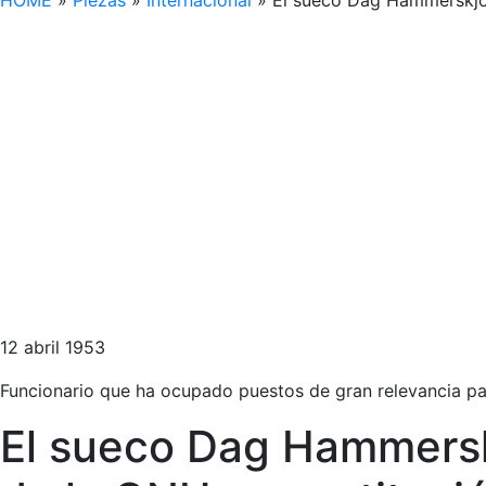
HOME
»
Piezas
»
Internacional
»
El sueco Dag Hammerskjoe
12 abril 1953
Funcionario que ha ocupado puestos de gran relevancia par
El sueco Dag Hammersk