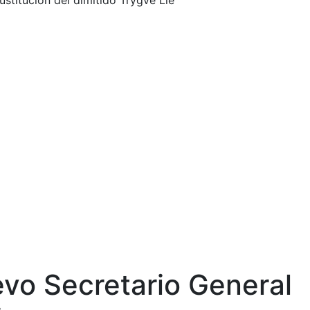
titución del dimitido Trygve Lie
vo Secretario General