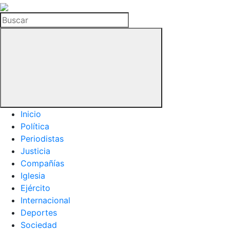
La
Hemeroteca
Buscar
del
Buitre
Inicio
Política
Periodistas
Justicia
Compañías
Iglesia
Ejército
Internacional
Deportes
Sociedad