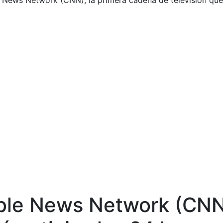
 News Network (CNN), la primera cadena de televisión que 
able News Network (CNN