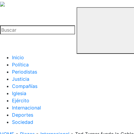
La
Hemeroteca
Buscar
del
Buitre
Inicio
Política
Periodistas
Justicia
Compañías
Iglesia
Ejército
Internacional
Deportes
Sociedad