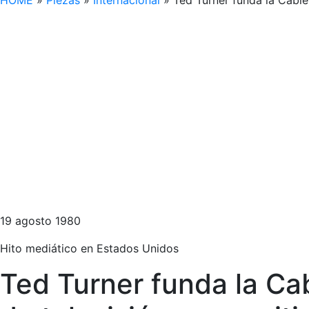
HOME
»
Piezas
»
Internacional
»
Ted Turner funda la Cable
19 agosto 1980
Hito mediático en Estados Unidos
Ted Turner funda la C