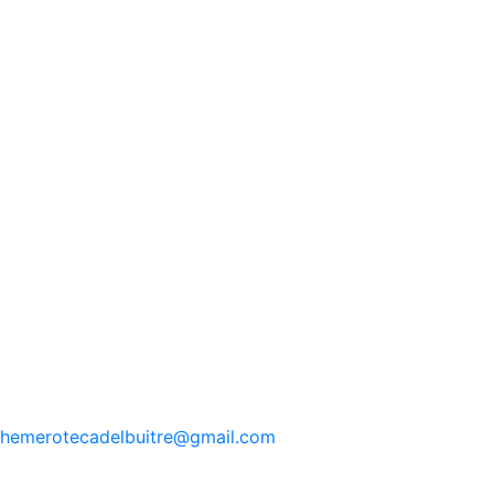
hemerotecadelbuitre
@gmail.com