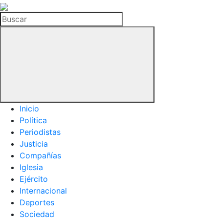
La
Hemeroteca
Buscar
del
Buitre
Inicio
Política
Periodistas
Justicia
Compañías
Iglesia
Ejército
Internacional
Deportes
Sociedad