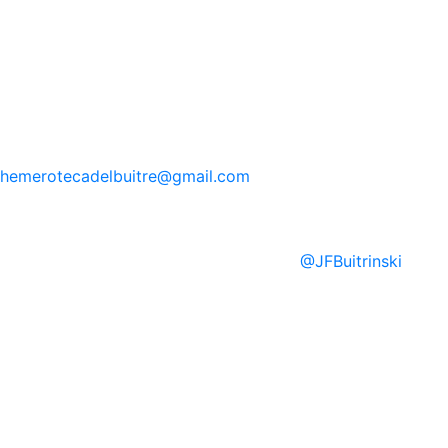
hemerotecadelbuitre
@gmail.com
@
JFBuitrinski