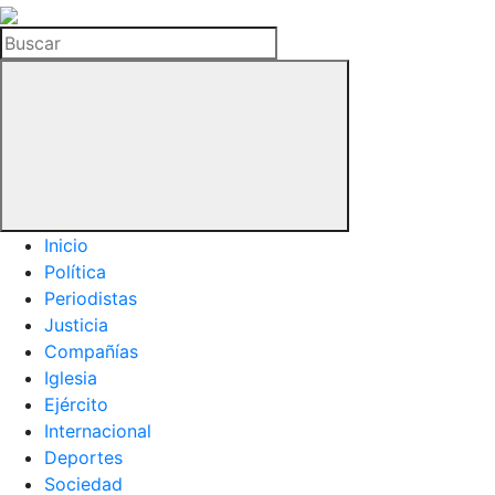
La
Hemeroteca
Buscar
del
Buitre
Inicio
Política
Periodistas
Justicia
Compañías
Iglesia
Ejército
Internacional
Deportes
Sociedad