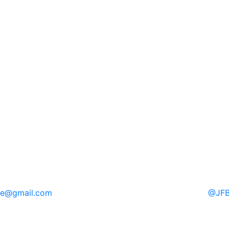
re
@gmail.com
@
JFB