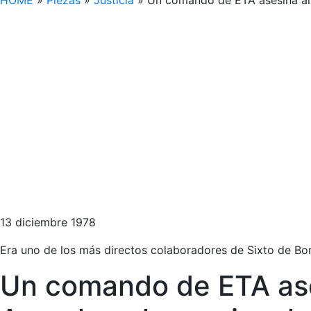
HOME
»
Piezas
»
Justicia
»
Un comando de ETA asesina al 
13 diciembre 1978
Era uno de los más directos colaboradores de Sixto de Borb
Un comando de ETA ases