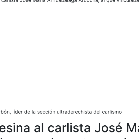
carlista José María Arrizabalaga Arcocha, al que vinculab
ón, líder de la sección ultraderechista del carlismo
ina al carlista José Ma