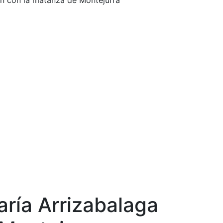
an con la matanza de Montejurra
ría Arrizabalaga