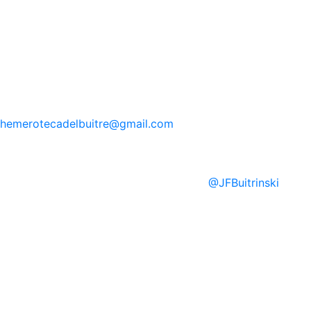
hemerotecadelbuitre
@gmail.com
@
JFBuitrinski