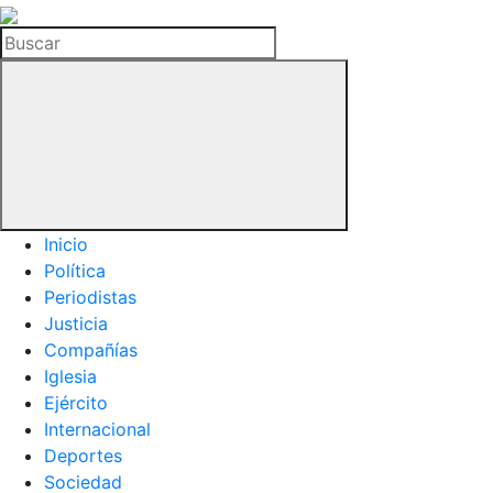
La
Hemeroteca
Buscar
del
Buitre
Inicio
Política
Periodistas
Justicia
Compañías
Iglesia
Ejército
Internacional
Deportes
Sociedad