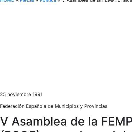
HOME
»
Piezas
»
Política
»
V Asamblea de la FEMP: El alc
25 noviembre 1991
Federación Española de Municipios y Provincias
V Asamblea de la FEMP: