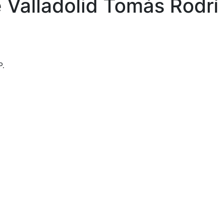
 Valladolid Tomás Rodr
P.