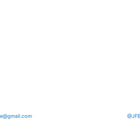
re
@gmail.com
@
JFB