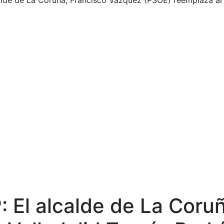
alde de La Coruña, Francisco Vázquez (PSOE) reemplaza al
 El alcalde de La Coru