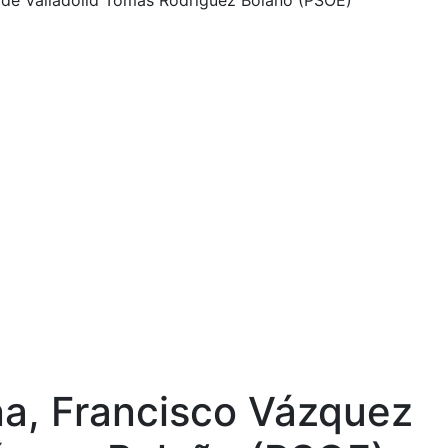
 de Valladolid Tomás Rodríguez Bolaño (PSOE)
ña, Francisco Vázquez