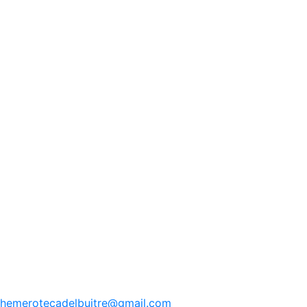
hemerotecadelbuitre
@gmail.com