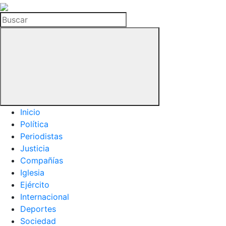
La
Hemeroteca
Buscar
del
Buitre
Inicio
Política
Periodistas
Justicia
Compañías
Iglesia
Ejército
Internacional
Deportes
Sociedad