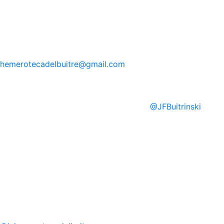
hemerotecadelbuitre
@gmail.com
@
JFBuitrinski