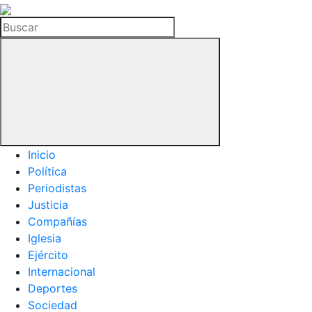
La
Hemeroteca
Buscar
del
Buitre
Inicio
Política
Periodistas
Justicia
Compañías
Iglesia
Ejército
Internacional
Deportes
Sociedad