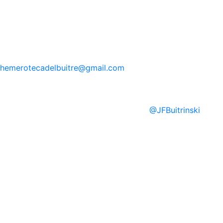
hemerotecadelbuitre
@gmail.com
@
JFBuitrinski