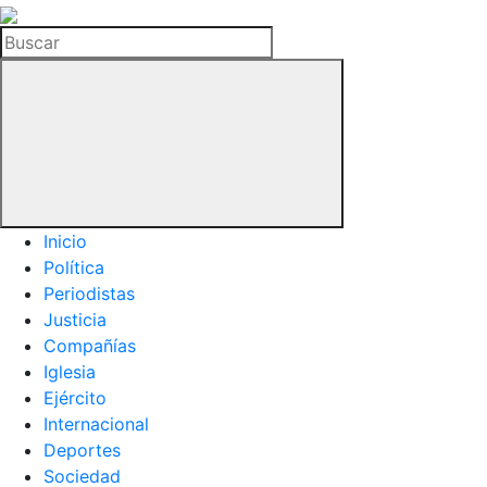
La
Hemeroteca
Buscar
del
Buitre
Inicio
Política
Periodistas
Justicia
Compañías
Iglesia
Ejército
Internacional
Deportes
Sociedad