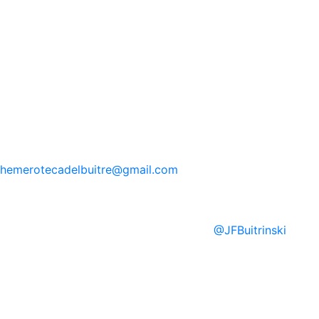
hemerotecadelbuitre
@gmail.com
@
JFBuitrinski