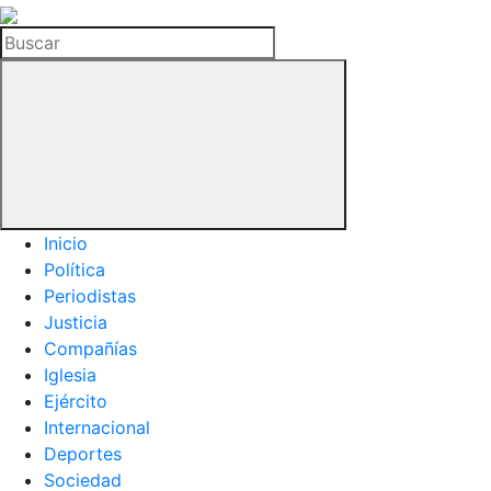
La
Hemeroteca
Buscar
del
Buitre
Inicio
Política
Periodistas
Justicia
Compañías
Iglesia
Ejército
Internacional
Deportes
Sociedad