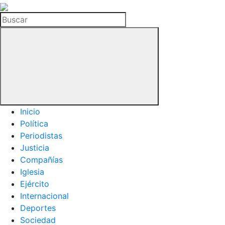
La
Hemeroteca
Buscar
del
Buitre
Inicio
Política
Periodistas
Justicia
Compañías
Iglesia
Ejército
Internacional
Deportes
Sociedad