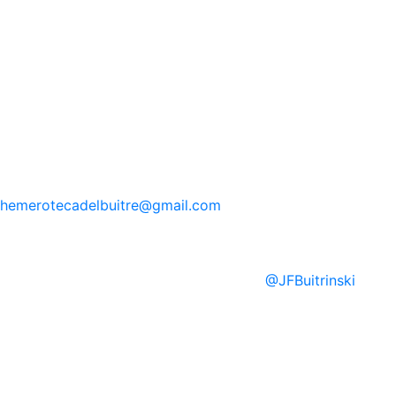
hemerotecadelbuitre
@gmail.com
@
JFBuitrinski