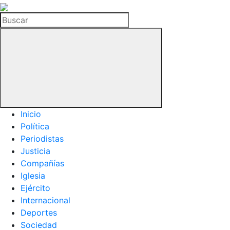
La
Hemeroteca
Buscar
del
Buitre
Inicio
Política
Periodistas
Justicia
Compañías
Iglesia
Ejército
Internacional
Deportes
Sociedad