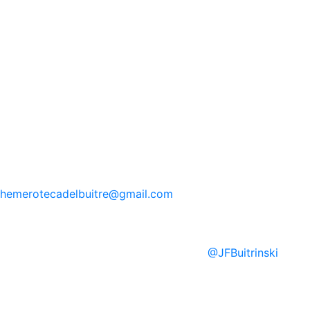
hemerotecadelbuitre
@gmail.com
@
JFBuitrinski