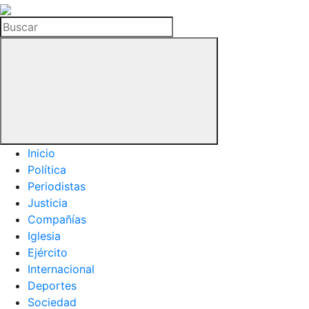
La
Hemeroteca
Buscar
del
Buitre
Inicio
Política
Periodistas
Justicia
Compañías
Iglesia
Ejército
Internacional
Deportes
Sociedad