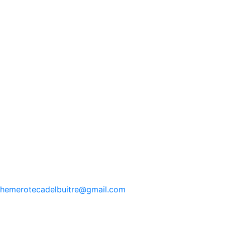
hemerotecadelbuitre
@gmail.com