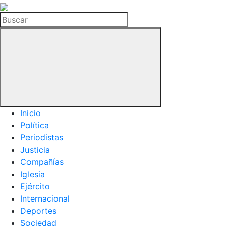
La
Hemeroteca
Buscar
del
Buitre
Inicio
Política
Periodistas
Justicia
Compañías
Iglesia
Ejército
Internacional
Deportes
Sociedad