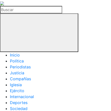
La
Hemeroteca
Buscar
del
Buitre
Inicio
Política
Periodistas
Justicia
Compañías
Iglesia
Ejército
Internacional
Deportes
Sociedad