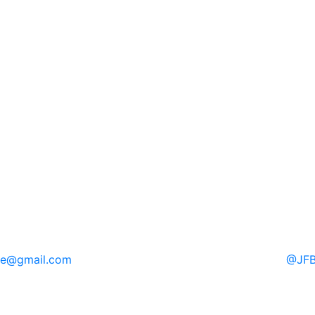
re
@gmail.com
@
JFB