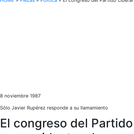
HOME
»
Piezas
»
Política
»
El congreso del Partido Libera
8 noviembre 1987
Sólo Javier Rupérez responde a su llamamiento
El congreso del Partid