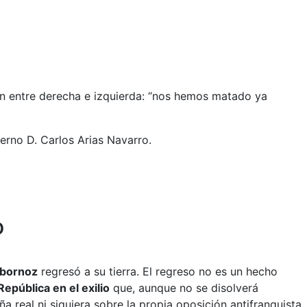
ón entre derecha e izquierda: “nos hemos matado ya
ierno D. Carlos Arias Navarro.
o
lbornoz
regresó a su tierra. El regreso no es un hecho
epública en el exilio
que, aunque no se disolverá
 real ni siquiera sobre la propia oposición antifranquista.