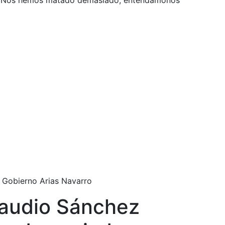
ña: "Nos hemos matado demasiado, entendámonos"
l Gobierno Arias Navarro
Claudio Sánchez