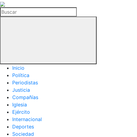
La
Hemeroteca
Buscar
del
Buitre
Inicio
Política
Periodistas
Justicia
Compañías
Iglesia
Ejército
Internacional
Deportes
Sociedad