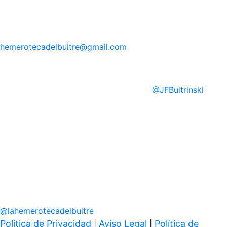
hemerotecadelbuitre
@gmail.com
@
JFBuitrinski
@
lahemerotecadelbuitre
Política de Privacidad
Aviso Legal
Política de
|
|