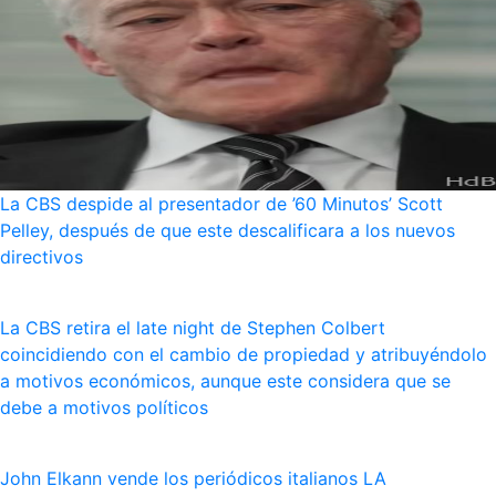
La CBS despide al presentador de ’60 Minutos’ Scott
Pelley, después de que este descalificara a los nuevos
directivos
La CBS retira el late night de Stephen Colbert
coincidiendo con el cambio de propiedad y atribuyéndolo
a motivos económicos, aunque este considera que se
debe a motivos políticos
John Elkann vende los periódicos italianos LA