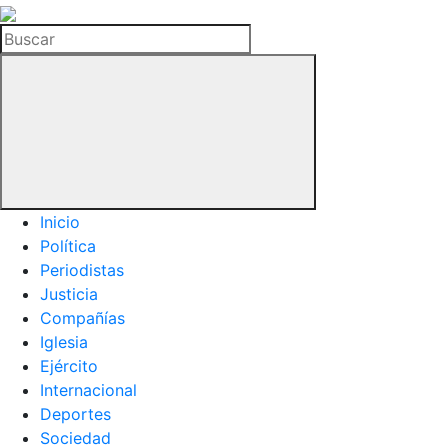
La
Hemeroteca
Buscar
del
Buitre
Inicio
Política
Periodistas
Justicia
Compañías
Iglesia
Ejército
Internacional
Deportes
Sociedad