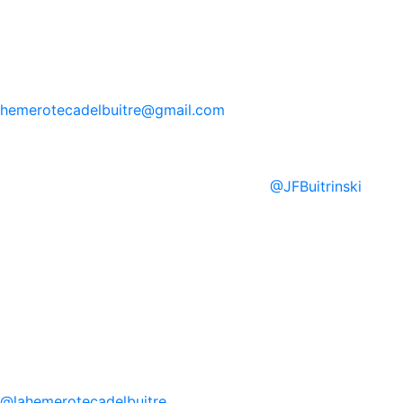
hemerotecadelbuitre
@gmail.com
@
JFBuitrinski
@
lahemerotecadelbuitre