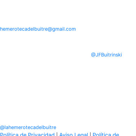
hemerotecadelbuitre
@gmail.com
@
JFBuitrinski
@
lahemerotecadelbuitre
Política de Privacidad
Aviso Legal
Política de
|
|