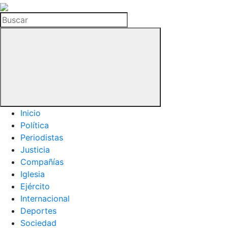
La
Hemeroteca
Buscar
del
Buitre
Inicio
Política
Periodistas
Justicia
Compañías
Iglesia
Ejército
Internacional
Deportes
Sociedad