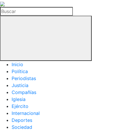
La
Hemeroteca
Buscar
del
Buitre
Inicio
Política
Periodistas
Justicia
Compañías
Iglesia
Ejército
Internacional
Deportes
Sociedad