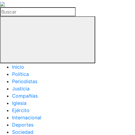
La
Hemeroteca
Buscar
del
Buitre
Inicio
Política
Periodistas
Justicia
Compañías
Iglesia
Ejército
Internacional
Deportes
Sociedad