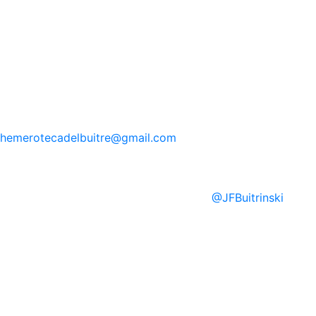
hemerotecadelbuitre
@gmail.com
@
JFBuitrinski