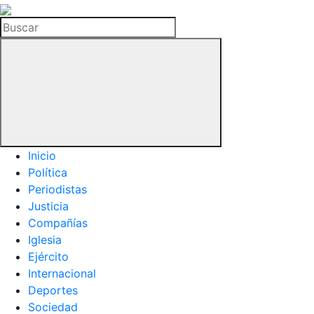
La
Hemeroteca
Buscar
del
Buitre
Inicio
Política
Periodistas
Justicia
Compañías
Iglesia
Ejército
Internacional
Deportes
Sociedad