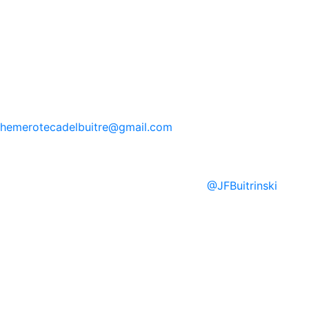
hemerotecadelbuitre
@gmail.com
@
JFBuitrinski