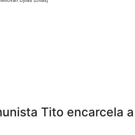
Milovan Djilas [Dilas]
unista Tito encarcela a