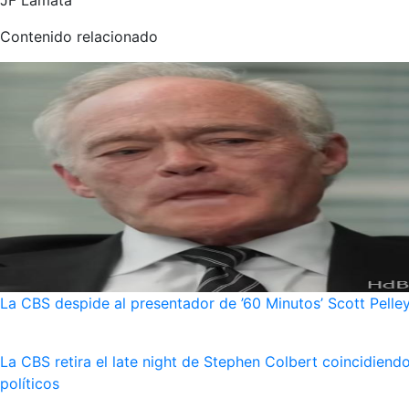
JF Lamata
Contenido relacionado
La CBS despide al presentador de ’60 Minutos’ Scott Pelley
La CBS retira el late night de Stephen Colbert coincidie
políticos