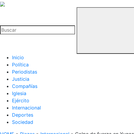
La
Hemeroteca
Buscar
del
Buitre
Inicio
Política
Periodistas
Justicia
Compañías
Iglesia
Ejército
Internacional
Deportes
Sociedad