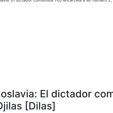
via: El dictador comunista Tito encarcela a su ‘número 2’, 
slavia: El dictador com
jilas [Dilas]