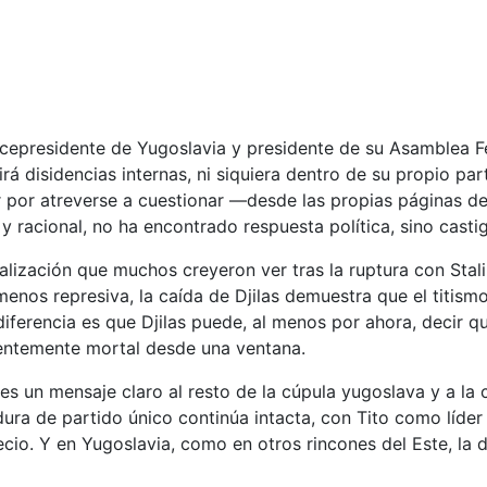
 vicepresidente de Yugoslavia y presidente de su Asamblea
á disidencias internas, ni siquiera dentro de su propio par
r por atreverse a cuestionar —desde las propias páginas d
y racional, no ha encontrado respuesta política, sino castigo
eralización que muchos creyeron ver tras la ruptura con St
 menos represiva, la caída de Djilas demuestra que el titism
ferencia es que Djilas puede, al menos por ahora, decir qu
ientemente mortal desde una ventana.
 es un mensaje claro al resto de la cúpula yugoslava y a l
adura de partido único continúa intacta, con Tito como líder
ecio. Y en Yugoslavia, como en otros rincones del Este, la d