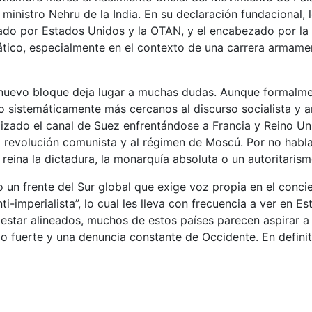
r ministro Nehru de la India. En su declaración fundacional
erado por Estados Unidos y la OTAN, y el encabezado por la 
tico, especialmente en el contexto de una carrera armament
el nuevo bloque deja lugar a muchas dudas. Aunque formalm
 sistemáticamente más cercanos al discurso socialista y a
alizado el canal de Suez enfrentándose a Francia y Reino U
a revolución comunista y al régimen de Moscú. Por no hablar
eina la dictadura, la monarquía absoluta o un autoritarism
 un frente del Sur global que exige voz propia en el conc
ti-imperialista”, lo cual les lleva con frecuencia a ver en 
o estar alineados, muchos de estos países parecen aspirar 
go fuerte y una denuncia constante de Occidente. En definit