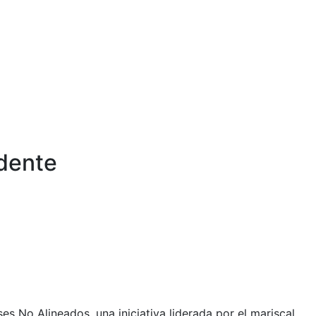
idente
s No Alineados, una iniciativa liderada por el mariscal