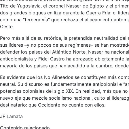
Tito de Yugoslavia, el coronel Nasser de Egipto y el prime
dos grandes bloques en liza durante la Guerra Fría: el lid
como una “tercera vía” que rechaza el alineamiento automá
Oeste.
Pero más allá de su retórica, la pretendida neutralidad d
sus líderes –y no pocos de sus regímenes– se han mostrado
defender los países del Atlántico Norte. Nasser ha nacion
anticolonialista y Fidel Castro ha abrazado abiertamente l
mayoría de los países que han acudido a la cumbre, donde r
Es evidente que los No Alineados se constituyen más como
neutral. Su discurso es fundamentalmente anticolonial e “an
potencias coloniales del siglo XIX. En realidad, más que n
nuevo eje que mezcle socialismo nacional, culto al lideraz
destinatario: que Occidente no cuente con ellos.
JF Lamata
Contenido relacionado