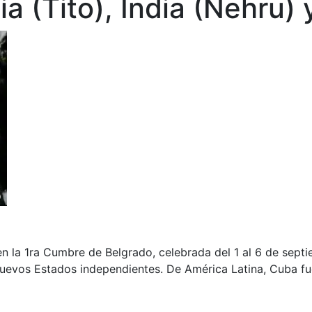
a (Tito), India (Nehru) 
n la 1ra Cumbre de Belgrado, celebrada del 1 al 6 de septi
evos Estados independientes. De América Latina, Cuba fue 