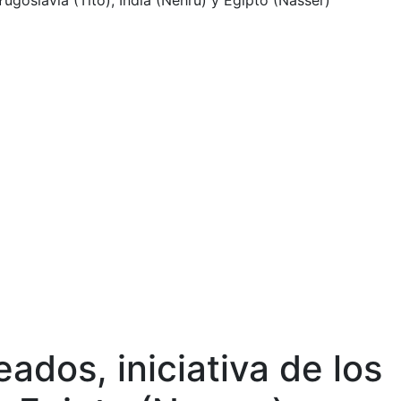
ugoslavia (Tito), India (Nehru) y Egipto (Nasser)
ados, iniciativa de los