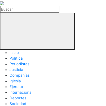
La
Hemeroteca
Buscar
del
Buitre
Inicio
Política
Periodistas
Justicia
Compañías
Iglesia
Ejército
Internacional
Deportes
Sociedad