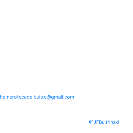
hemerotecadelbuitre
@gmail.com
@
JFBuitrinski