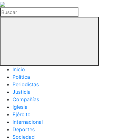
La
Hemeroteca
Buscar
del
Buitre
Inicio
Política
Periodistas
Justicia
Compañías
Iglesia
Ejército
Internacional
Deportes
Sociedad