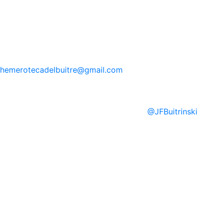
hemerotecadelbuitre
@gmail.com
@
JFBuitrinski