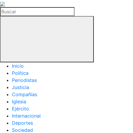
La
Hemeroteca
Buscar
del
Buitre
Inicio
Política
Periodistas
Justicia
Compañías
Iglesia
Ejército
Internacional
Deportes
Sociedad