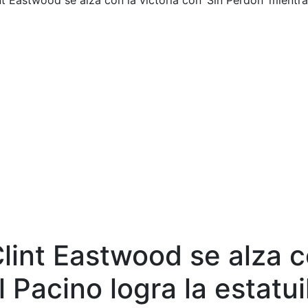
 Eastwood se alza con la victoria con ‘Sin Perdón’ mientras 
int Eastwood se alza co
Pacino logra la estatuil