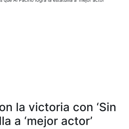
que Al Pacino logra la estatuilla a ‘mejor actor’
n la victoria con ‘Sin
la a ‘mejor actor’