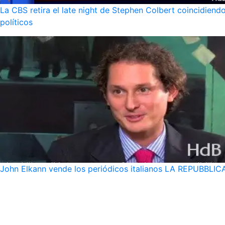
La CBS retira el late night de Stephen Colbert coincidie
políticos
John Elkann vende los periódicos italianos LA REPUBBLICA 