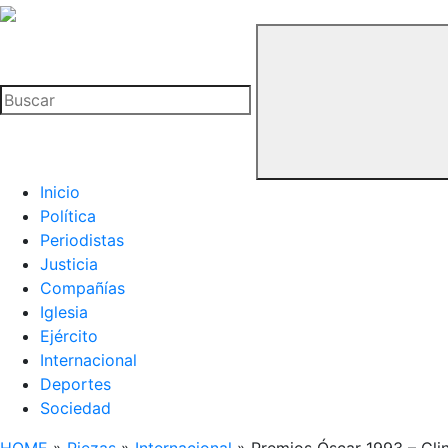
La
Hemeroteca
Buscar
del
Buitre
Inicio
Política
Periodistas
Justicia
Compañías
Iglesia
Ejército
Internacional
Deportes
Sociedad