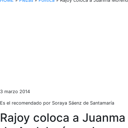
HOME
»
Piezas
»
Política
»
Rajoy coloca a Juanma Moreno 
3 marzo 2014
Es el recomendado por Soraya Sáenz de Santamaría
Rajoy coloca a Juanma