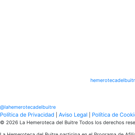
hemerotecadelbuit
@
lahemerotecadelbuitre
Política de Privacidad
Aviso Legal
Política de Cook
|
|
© 2026 La Hemeroteca del Buitre Todos los derechos rese
La Hemeroteca del Buitre participa en el Programa de Afi