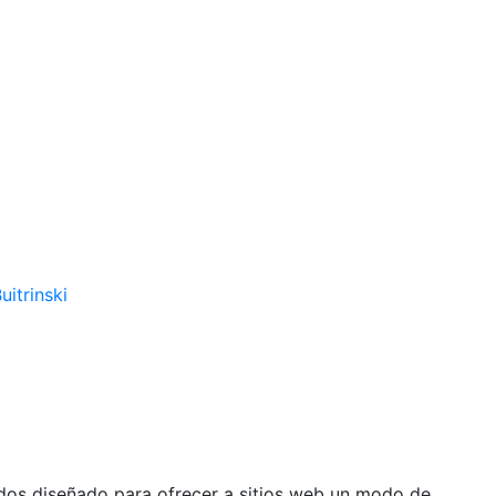
uitrinski
ados diseñado para ofrecer a sitios web un modo de