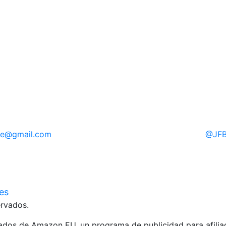
re
@gmail.com
@
JFB
ies
rvados.
liados de Amazon EU, un programa de publicidad para afili