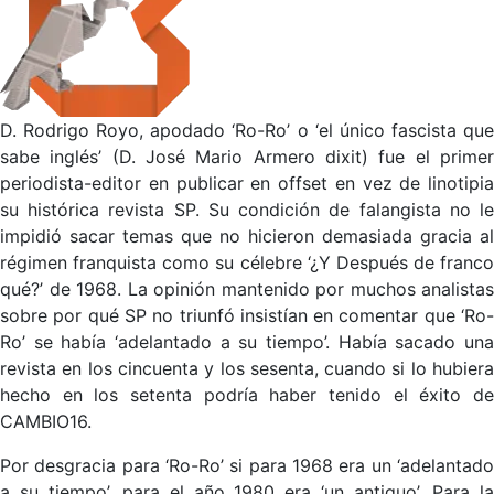
D. Rodrigo Royo, apodado ‘Ro-Ro’ o ‘el único fascista que
sabe inglés’ (D. José Mario Armero dixit) fue el primer
periodista-editor en publicar en offset en vez de linotipia
su histórica revista SP. Su condición de falangista no le
impidió sacar temas que no hicieron demasiada gracia al
régimen franquista como su célebre ‘¿Y Después de franco
qué?’ de 1968. La opinión mantenido por muchos analistas
sobre por qué SP no triunfó insistían en comentar que ‘Ro-
Ro’ se había ‘adelantado a su tiempo’. Había sacado una
revista en los cincuenta y los sesenta, cuando si lo hubiera
hecho en los setenta podría haber tenido el éxito de
CAMBIO16.
Por desgracia para ‘Ro-Ro’ si para 1968 era un ‘adelantado
a su tiempo’, para el año 1980 era ‘un antiguo’. Para la