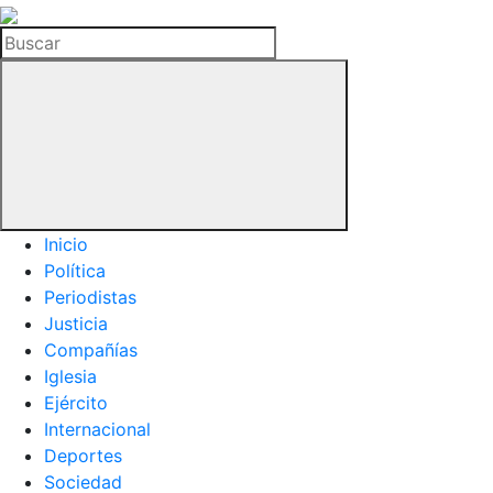
La
Hemeroteca
Buscar
del
Buitre
Inicio
Política
Periodistas
Justicia
Compañías
Iglesia
Ejército
Internacional
Deportes
Sociedad