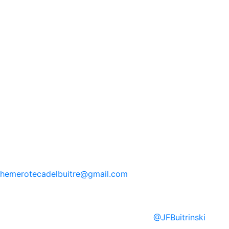
hemerotecadelbuitre
@gmail.com
@
JFBuitrinski