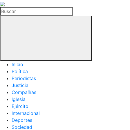
La
Hemeroteca
Buscar
del
Buitre
Inicio
Política
Periodistas
Justicia
Compañías
Iglesia
Ejército
Internacional
Deportes
Sociedad