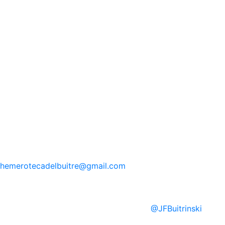
hemerotecadelbuitre
@gmail.com
@
JFBuitrinski