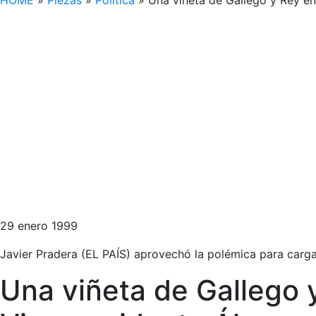
HOME
»
Piezas
»
Política
»
Una viñeta de Gallego y Rey e
29 enero 1999
Javier Pradera (EL PAÍS) aprovechó la polémica para carg
Una viñeta de Gallego 