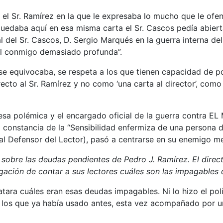
 el Sr. Ramírez en la que le expresaba lo mucho que le ofe
 quedaba aquí en esa misma carta el Sr. Cascos pedía abier
l del Sr. Cascos, D. Sergio Marqués en la guerra interna del
al conmigo demasiado profunda”.
 se equivocaba, se respeta a los que tienen capacidad de po
to al Sr. Ramírez y no como ‘una carta al director’, como t
a polémica y el encargado oficial de la guerra contra EL 
ba constancia de la “Sensibilidad enfermiza de una persona d
al Defensor del Lector), pasó a centrarse en su enemigo me
sobre las deudas pendientes de Pedro J. Ramírez. El dire
obligación de contar a sus lectores cuáles son las impagabl
ara cuáles eran esas deudas impagables. Ni lo hizo el polít
s a los que ya había usado antes, esta vez acompañado por un