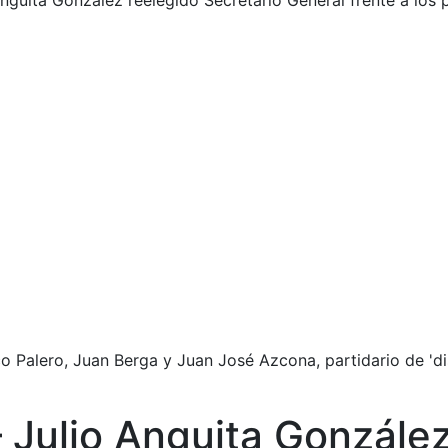
guita González reelegido Secretario General frente a los pa
 Palero, Juan Berga y Juan José Azcona, partidario de 'diso
 Julio Anguita González