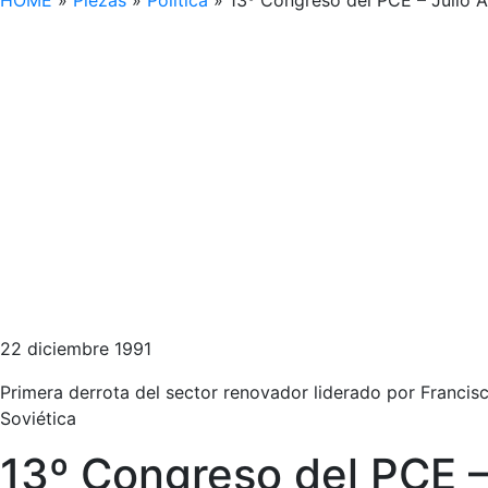
HOME
»
Piezas
»
Política
»
13º Congreso del PCE – Julio An
22 diciembre 1991
Primera derrota del sector renovador liderado por Francisco
Soviética
13º Congreso del PCE –