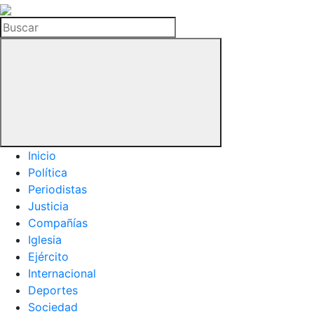
La
Hemeroteca
Buscar
del
Buitre
Inicio
Política
Periodistas
Justicia
Compañías
Iglesia
Ejército
Internacional
Deportes
Sociedad