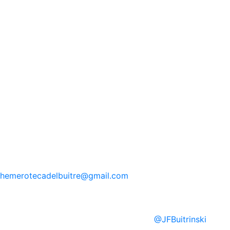
hemerotecadelbuitre
@gmail.com
@
JFBuitrinski