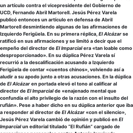
un artículo contra el vicepresidente del Gobierno de
UCD, Fernando Abril Martorell. Jesús Pérez Varela
publicó entonces un artículo en defensa de Abril
Martorell desmintiendo algunas de las afirmaciones de
Izquierdo Ferigüela. En su primera réplica,
El Alcázar
se
ratificó en sus afirmaciones y se limitó a decir que el
empeño del director de
El Imparcial
era «tan loable como
desproporcionado». En su dúplica Pérez Varela sí
recurrió a la descalificación acusando a Izquierdo
Ferigüela de contar «cuentos chinos», volviendo así a
aludir a su apodo junto a otras acusaciones. En la dúplica
de
El Alcázar
en portada elevó el tono al calificar al
director de
El Imparcial
de «enajenado mental que
confundía el alto privilegio de la razón con el insulto del
rufián». Pese a haber dicho en su dúplica anterior que iba
a responder al director de
El Alcázar
«con el silencio»,
Jesús Pérez Varela cambió de opinión y publicó en
El
Imparcial
un editorial titulado “El Rufián” cargado de