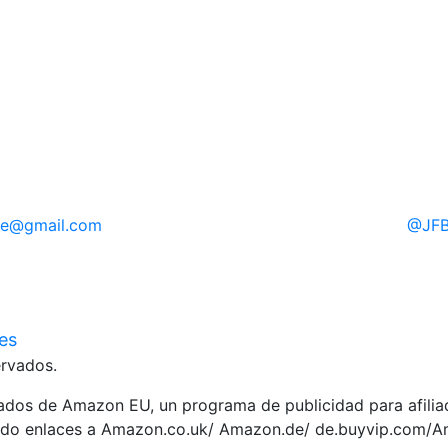
re
@gmail.com
@
JFB
ies
rvados.
liados de Amazon EU, un programa de publicidad para afili
yendo enlaces a Amazon.co.uk/ Amazon.de/ de.buyvip.com/A