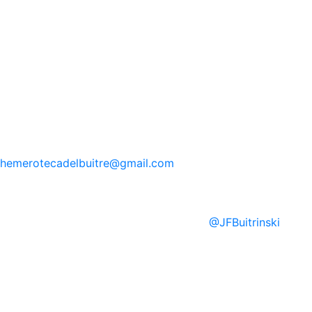
hemerotecadelbuitre
@gmail.com
@
JFBuitrinski