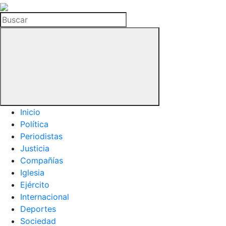
La
Hemeroteca
Buscar
del
Buitre
Inicio
Política
Periodistas
Justicia
Compañías
Iglesia
Ejército
Internacional
Deportes
Sociedad