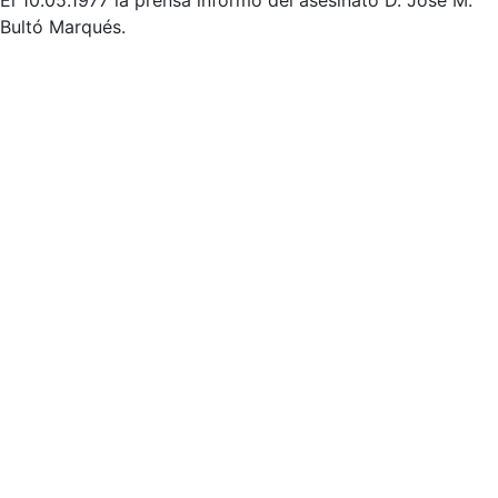
El 10.05.1977 la prensa informó del asesinato D. José M.
Bultó Marqués.