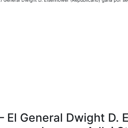
l General Dwight D. Eisenhower (Republicano) gana por s
 El General Dwight D. 