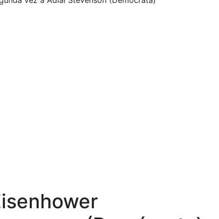
egunda vez a Adlai Stevenson (Demócrata)
Eisenhower