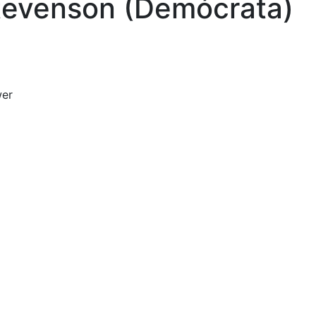
Stevenson (Demócrata)
wer