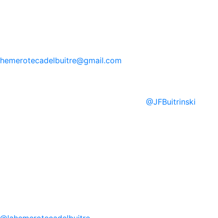
hemerotecadelbuitre
@gmail.com
@
JFBuitrinski