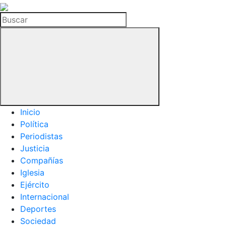
La
Hemeroteca
Buscar
del
Buitre
Inicio
Política
Periodistas
Justicia
Compañías
Iglesia
Ejército
Internacional
Deportes
Sociedad