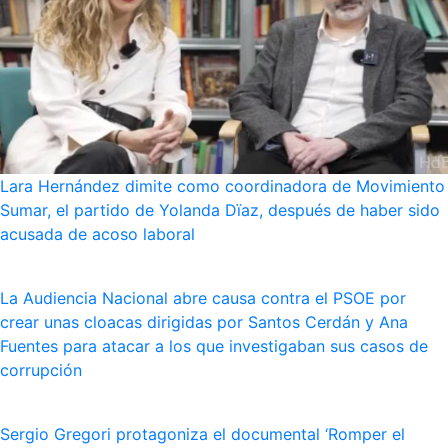
Lara Hernández dimite como coordinadora de Movimiento
Sumar, el partido de Yolanda Dïaz, después de haber sido
acusada de acoso laboral
La Audiencia Nacional abre causa contra el PSOE por
crear unas cloacas dirigidas por Santos Cerdán y Ana
Fuentes para atacar a los que investigaban sus casos de
corrupción
Sergio Gregori protagoniza el documental ‘Romper el