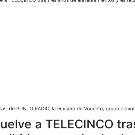
 a TELECINCO tras tres años de enfrentamientos y es rec
stas' de PUNTO RADIO, la emisora de Vocento, grupo acci
uelve a TELECINCO tras