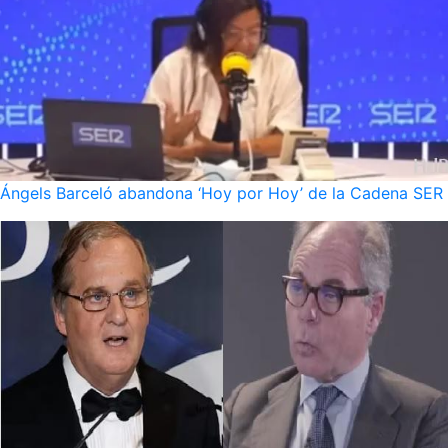
Ángels Barceló abandona ‘Hoy por Hoy’ de la Cadena SER po