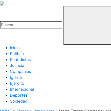
La
Hemeroteca
Buscar
del
Buitre
Inicio
Política
Periodistas
Justicia
Compañías
Iglesia
Ejército
Internacional
Deportes
Sociedad