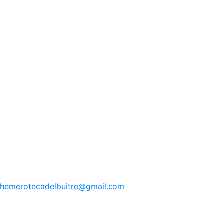
hemerotecadelbuitre
@gmail.com