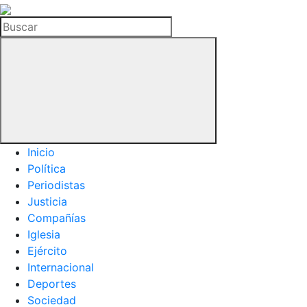
La
Hemeroteca
Buscar
del
Buitre
Inicio
Política
Periodistas
Justicia
Compañías
Iglesia
Ejército
Internacional
Deportes
Sociedad