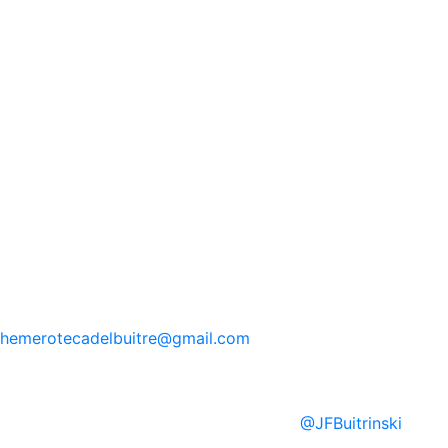
hemerotecadelbuitre
@gmail.com
@
JFBuitrinski