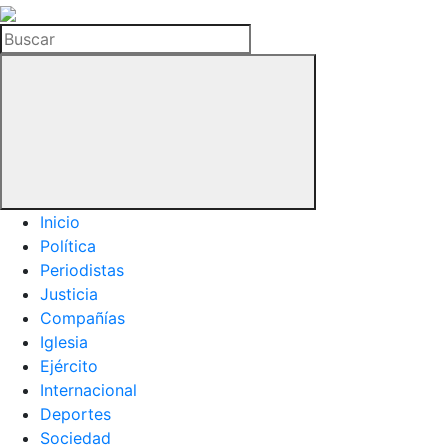
La
Hemeroteca
Buscar
del
Buitre
Inicio
Política
Periodistas
Justicia
Compañías
Iglesia
Ejército
Internacional
Deportes
Sociedad